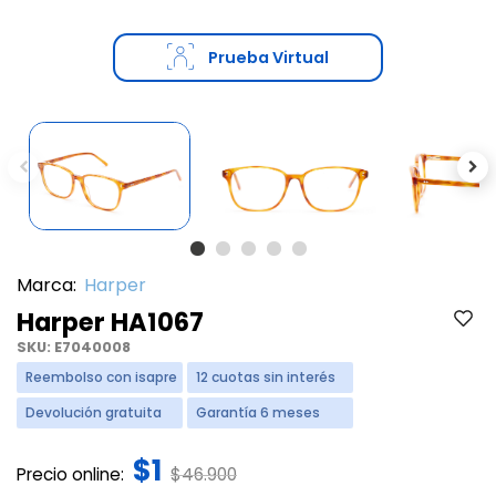
Prueba Virtual
Previous
Ne
Marca:
Harper
Harper HA1067
SKU:
E7040008
Reembolso con isapre
12 cuotas sin interés
Devolución gratuita
Garantía 6 meses
$1
Price reduced from
to
Precio online:
$46.900