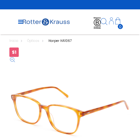
0
Inicio
Ópticos
Harper HA1067
$1