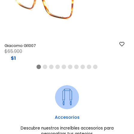
Ant.
Si
Giacomo GI1007
Price reduced from
to
$65.900
$1
Accesorios
Descubre nuestros increíbles accesorios para
personalizar tus anteojos