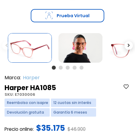
Prueba Virtual
Previous
Ne
Marca:
Harper
Harper HA1085
SKU:
E7030006
Reembolso con isapre
12 cuotas sin interés
Devolución gratuita
Garantía 6 meses
$35.175
Price reduced from
to
Precio online:
$46.900