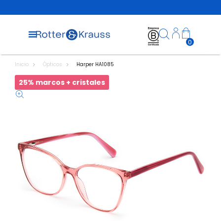
0
Inicio
Ópticos
Harper HA1085
25% marcos + cristales