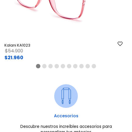
Ant.
Si
Kalani KA1023
Price reduced from
to
$54.900
$21.960
Accesorios
Descubre nuestros increíbles accesorios para