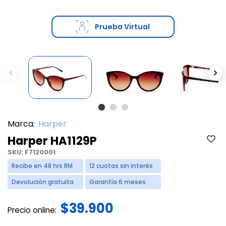
Prueba Virtual
Previous
Ne
Marca:
Harper
Harper HA1129P
SKU:
F7120001
Recibe en 48 hrs RM
12 cuotas sin interés
Devolución gratuita
Garantía 6 meses
$39.900
Precio online: