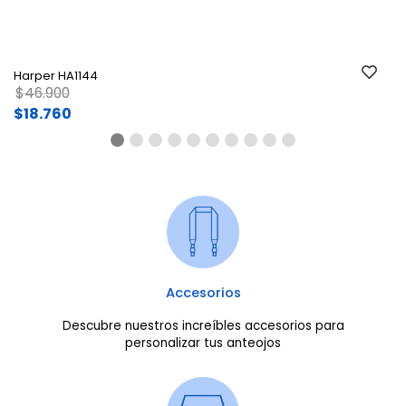
Harper HA1144
Price reduced from
to
$46.900
$18.760
Accesorios
Descubre nuestros increíbles accesorios para
personalizar tus anteojos