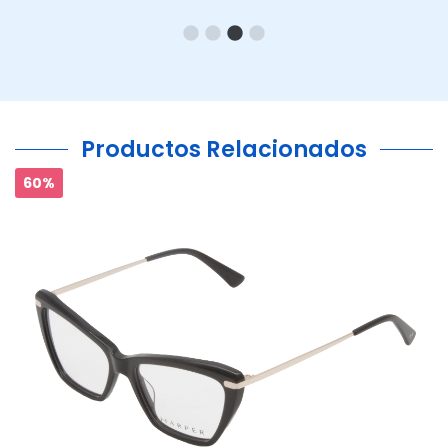
Productos Relacionados
60%
Ant.
Si