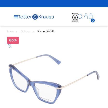
0
Inicio
Ópticos
Harper HA1144
60%