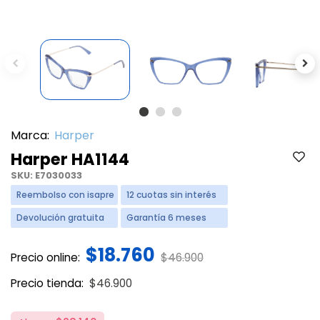
Previous
Ne
Marca:
Harper
Harper HA1144
SKU:
E7030033
Reembolso con isapre
12 cuotas sin interés
Devolución gratuita
Garantía 6 meses
$18.760
Price reduced from
to
Precio online:
$46.900
Price reduced from
to
Precio tienda:
$46.900