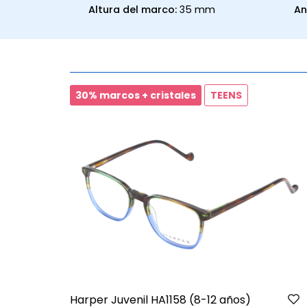
Altura del marco:
35 mm
An
30% marcos + cristales
TEENS
Harper Juvenil HA1158 (8-12 años)