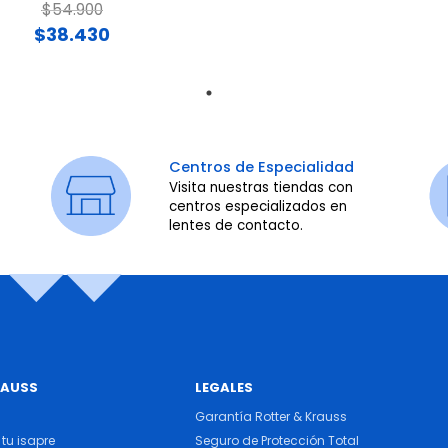
Price reduced from
to
$54.900
$38.430
Centros de Especialidad
Visita nuestras tiendas con
centros especializados en
lentes de contacto.
RAUSS
LEGALES
Garantía Rotter & Krauss
tu isapre
Seguro de Protección Total