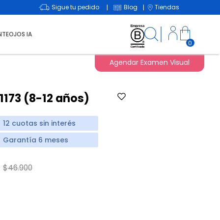
Sigue tu pedido
Blog
Tiendas
|
|
NTEOJOS IA
0
Agendar Examen Visual
1173 (8-12 años)
12 cuotas sin interés
Garantía 6 meses
Price reduced from
to
$46.900
d from