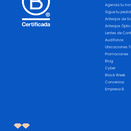
Agenda tu ho
Sigue tu pedi
Anteojos de So
Anteojos Ópti
Lentes de Con
Audífonos
Ubicaciones T
Promociones
Blog
Cyber
Black Week
Convenios
Empresa B