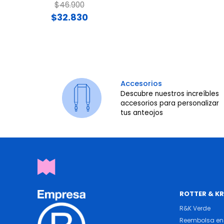
Price reduced from
to
$46.900
$32.830
Accesorios
Descubre nuestros increíbles
accesorios para personalizar
tus anteojos
ROTTER & K
R&K Verde
Reembolsa en 