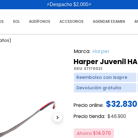
⚡Despacho $2.000⚡
OS
SOL
AUDÍFONOS
ACCESORIOS
AGENDAR EXAMEN
A
 años)
Marca:
Harper
Harper Juvenil HA
SKU:
E7170021
Reembolso con isapre
Devolución gratuita
$32.830
Precio online:
Price reduce
to
Precio tienda:
$46.900
Next
Ahorra
$14.070