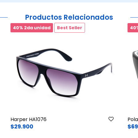
Productos Relacionados
40% 2da unidad
Best Seller
40
Harper HA1076
Pola
$29.900
$69