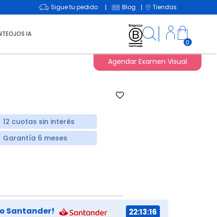
Sigue tu pedido
Blog
Tiendas
|
|
NTEOJOS IA
0
Agendar Examen Visual
12 cuotas sin interés
Garantía 6 meses
0
co Santander!
22:13:15