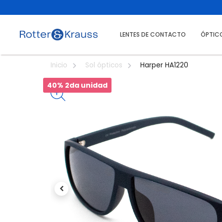
LENTES DE CONTACTO
ÓPTIC
Harper HA1220
Inicio
Sol ópticos
40% 2da unidad
Previous