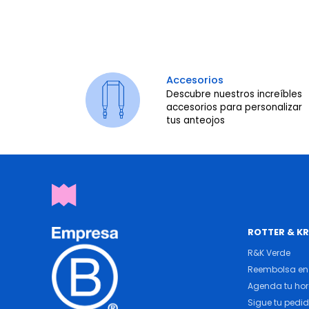
Accesorios
Descubre nuestros increíbles
accesorios para personalizar
tus anteojos
ROTTER & K
R&K Verde
Reembolsa en 
Agenda tu ho
Sigue tu pedi