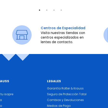
Centros de Especialidad
Visita nuestras tiendas con
centros especializados en
lentes de contacto.
RAUSS
LEGALES
Garantía Rotter & Krauss
tu isapre
Seguro de Protección Total
ra
Cambios y Devoluciones
do
Medios de Pago