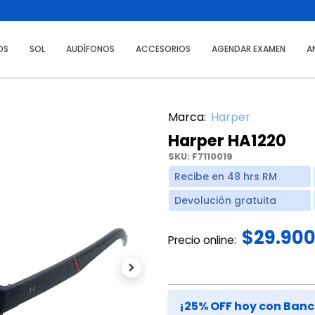
OS
SOL
AUDÍFONOS
ACCESORIOS
AGENDAR EXAMEN
A
Marca:
Harper
Harper HA1220
SKU:
F7110019
Recibe en 48 hrs RM
Devolución gratuita
$29.90
Precio online:
Next
¡25% OFF hoy con Ban