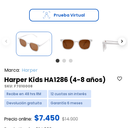
Prueba Virtual
Previous
Ne
Marca:
Harper
Harper Kids HA1286 (4-8 años)
SKU:
F7010008
Recibe en 48 hrs RM
12 cuotas sin interés
Devolución gratuita
Garantía 6 meses
$7.450
Price reduced from
to
Precio online:
$14.900
Price reduced from
to