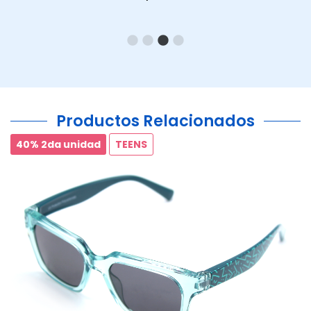
Productos Relacionados
40% 2da unidad
TEENS
Ant.
Si