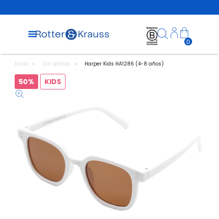
0
Inicio
Sol ópticos
Harper Kids HA1286 (4-8 años)
50%
KIDS