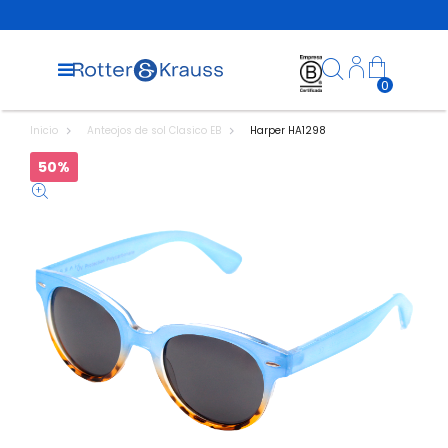
0
Inicio
Anteojos de sol Clasico EB
Harper HA1298
50%