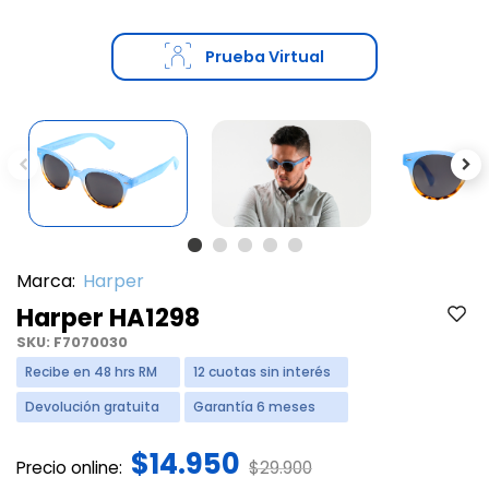
Prueba Virtual
Previous
Ne
Marca:
Harper
Harper HA1298
SKU:
F7070030
Recibe en 48 hrs RM
12 cuotas sin interés
Devolución gratuita
Garantía 6 meses
$14.950
Price reduced from
to
Precio online:
$29.900