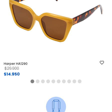
Ant.
Si
Harper HA1290
Ha
Price reduced from
to
$29.900
$
$14.950