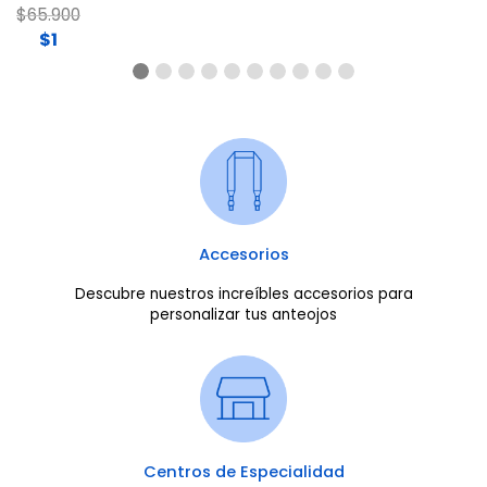
Price reduced from
to
$65.900
$1
Accesorios
Descubre nuestros increíbles accesorios para
personalizar tus anteojos
Centros de Especialidad