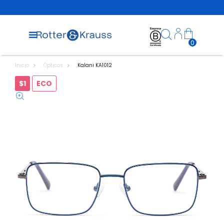
0
Inicio
Ópticos
Kalani KA1012
$1
ECO