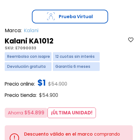
Prueba Virtual
Marca:
Kalani
Kalani KA1012
SKU:
E7090033
Reembolso con isapre
12 cuotas sin interés
Devolución gratuita
Garantía 6 meses
$1
Price reduced from
to
Precio online:
$54.900
Price reduced from
to
Precio tienda:
$54.900
Ahorra
$54.899
¡ÚLTIMA UNIDAD!
Descuento válido en el marco
comprando
!