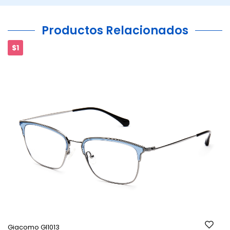
Productos Relacionados
$1
Ant.
Si
Giacomo GI1013