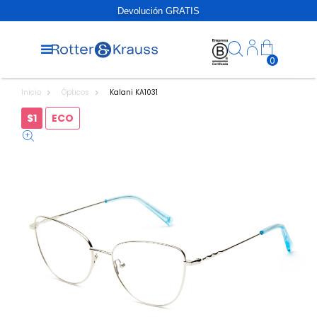
Devolución GRATIS
0
Inicio
Ópticos
Kalani KA1031
$1
ECO