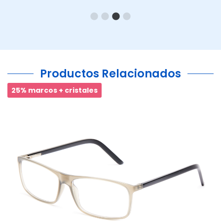
Productos Relacionados
25% marcos + cristales
Ant.
Si