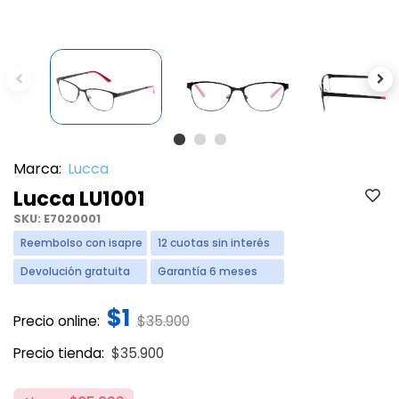
Previous
Ne
Marca:
Lucca
Lucca LU1001
SKU:
E7020001
Reembolso con isapre
12 cuotas sin interés
Devolución gratuita
Garantía 6 meses
$1
Price reduced from
to
Precio online:
$35.900
Price reduced from
to
Precio tienda:
$35.900