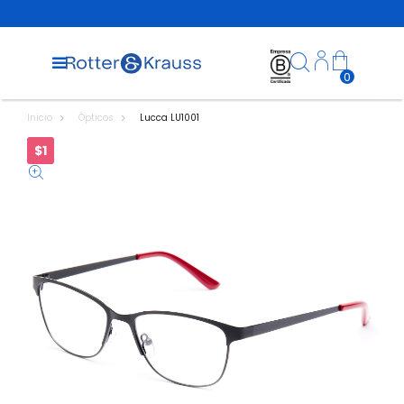
0
Inicio
Ópticos
Lucca LU1001
$1