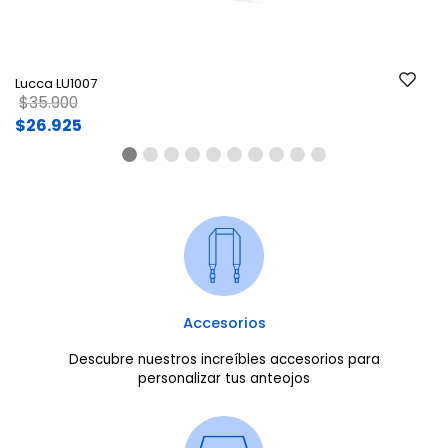
Lucca LU1007
Price reduced from
to
$35.900
$26.925
Accesorios
Descubre nuestros increíbles accesorios para
personalizar tus anteojos