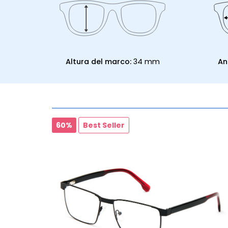
Altura del marco:
34 mm
An
60%
Best Seller