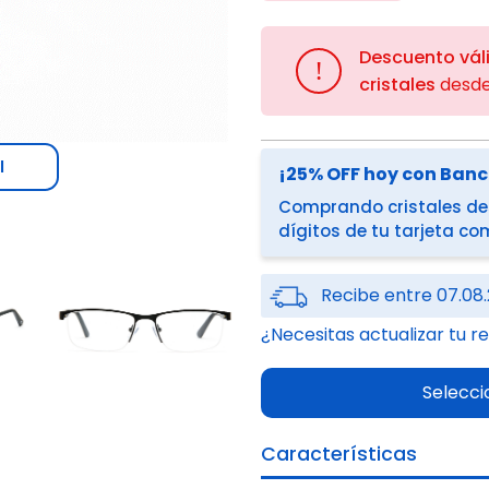
Descuento vál
!
cristales
desd
l
¡25% OFF hoy con Ban
Comprando cristales des
dígitos de tu tarjeta c
Recibe entre 07.08.
¿Necesitas actualizar tu r
Selecci
Características