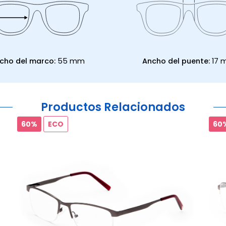
cho del marco:
55 mm
Ancho del puente:
17
Productos Relacionados
60%
ECO
60