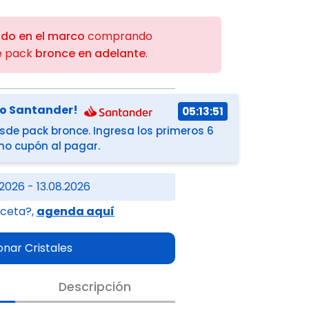
ido en el marco
comprando
e pack
bronce en adelante
.
co Santander!
05:13:51
de pack bronce. Ingresa los primeros 6
omo cupón al pagar.
2026 - 13.08.2026
eceta?,
agenda aquí
onar Cristales
Descripción