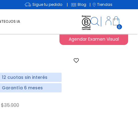
Sigue tu pedido
Blog
Tiendas
|
|
NTEOJOS IA
0
Agendar Examen Visual
12 cuotas sin interés
Garantía 6 meses
Price reduced from
to
$35.900
d from