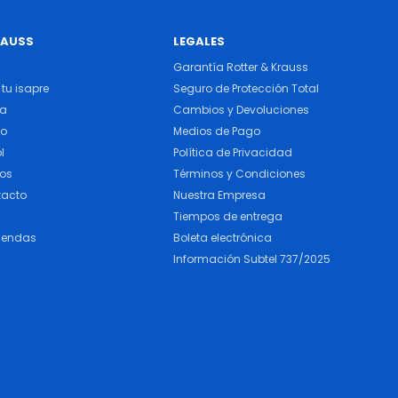
RAUSS
LEGALES
Garantía Rotter & Krauss
tu isapre
Seguro de Protección Total
ra
Cambios y Devoluciones
do
Medios de Pago
l
Política de Privacidad
cos
Términos y Condiciones
tacto
Nuestra Empresa
Tiempos de entrega
iendas
Boleta electrónica
Información Subtel 737/2025