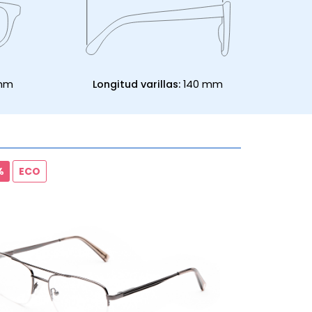
 mm
Longitud varillas:
140 mm
%
ECO
20% marcos 