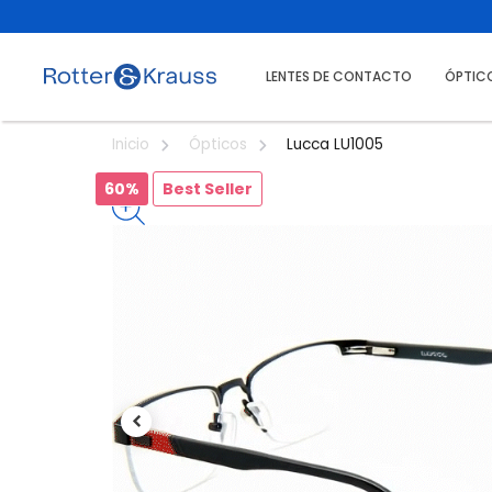
LENTES DE CONTACTO
ÓPTIC
Lucca LU1005
Inicio
Ópticos
60%
Best Seller
Previous