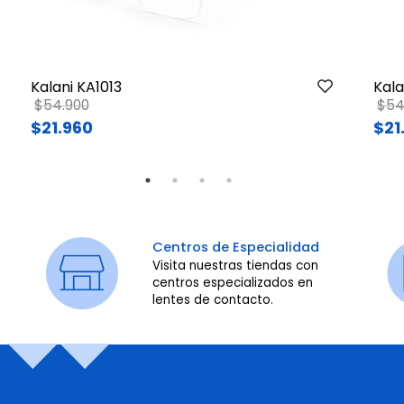
Kalani KA1013
Kala
Price reduced from
to
Pri
$54.900
$54
$21.960
$21
Centros de Especialidad
Visita nuestras tiendas con
centros especializados en
lentes de contacto.