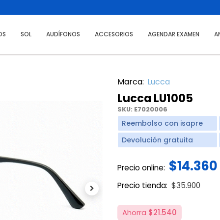
OS
SOL
AUDÍFONOS
ACCESORIOS
AGENDAR EXAMEN
A
Marca:
Lucca
Lucca LU1005
SKU:
E7020006
Reembolso con isapre
Devolución gratuita
$14.360
Precio online:
Price reduce
to
Precio tienda:
$35.900
Next
Ahorra
$21.540