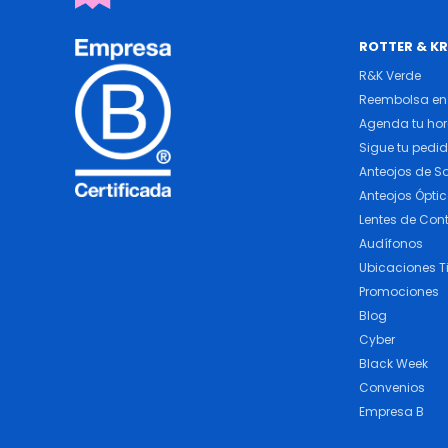
ROTTER & K
R&K Verde
Reembolsa en 
Agenda tu ho
Sigue tu pedi
Anteojos de So
Anteojos Ópti
Lentes de Con
Audífonos
Ubicaciones T
Promociones
Blog
Cyber
Black Week
Convenios
Empresa B