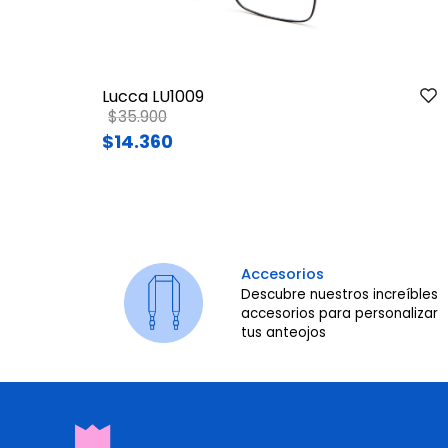
Lucca LU1009
Price reduced from
to
$35.900
$14.360
Accesorios
Descubre nuestros increíbles
accesorios para personalizar
tus anteojos