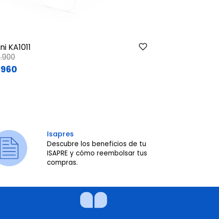
Cat Gambre
ni KA1011
Price reduce
to
ce reduced from
to
$99.900
.900
$79.920
.960
Isapres
Descubre los beneficios de tu
ISAPRE y cómo reembolsar tus
compras.