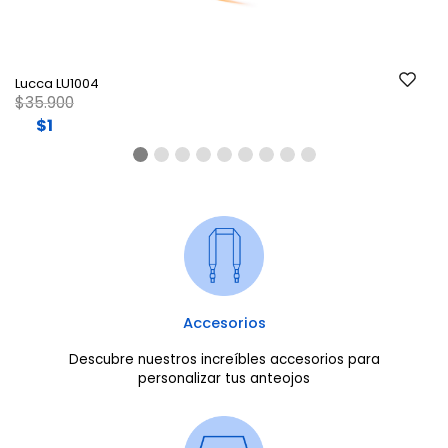
Lucca LU1004
Price reduced from
to
$35.900
$1
Accesorios
Descubre nuestros increíbles accesorios para
personalizar tus anteojos