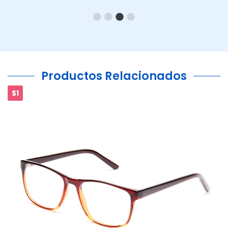
Productos Relacionados
$1
Ant.
Si