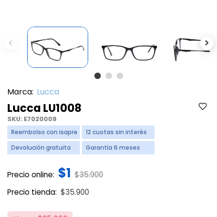
Previous
Ne
Marca:
Lucca
Lucca LU1008
SKU:
E7020009
Reembolso con isapre
12 cuotas sin interés
Devolución gratuita
Garantía 6 meses
$1
Price reduced from
to
Precio online:
$35.900
Price reduced from
to
Precio tienda:
$35.900