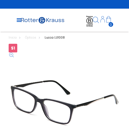
0
Inicio
Ópticos
Lucca LU1008
$1