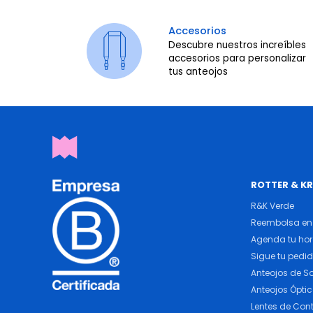
Accesorios
Descubre nuestros increíbles
accesorios para personalizar
tus anteojos
ROTTER & K
R&K Verde
Reembolsa en 
Agenda tu ho
Sigue tu pedi
Anteojos de So
Anteojos Ópti
Lentes de Con