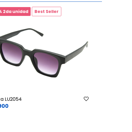
% 2da unidad
Best Seller
40% 2da un
ca LU2054
Lucca LU1226
900
$9.900