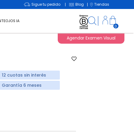
Sigue tu pedido
Blog
Tiendas
|
|
NTEOJOS IA
0
Agendar Examen Visual
12 cuotas sin interés
Garantía 6 meses