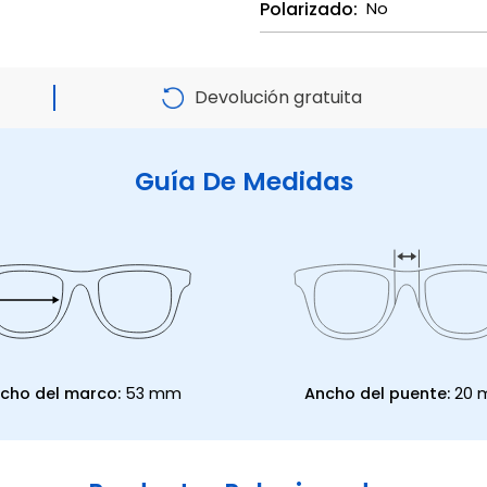
Polarizado:
No
Devolución gratuita
Guía De Medidas
cho del marco:
53 mm
Ancho del puente:
20