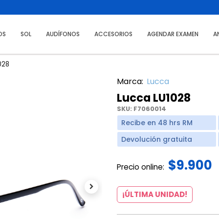
OS
SOL
AUDÍFONOS
ACCESORIOS
AGENDAR EXAMEN
A
028
Marca:
Lucca
Lucca LU1028
SKU:
F7060014
Recibe en 48 hrs RM
Devolución gratuita
$9.900
Precio online:
Next
¡ÚLTIMA UNIDAD!