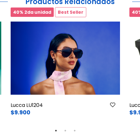
Productos Relacionados
40% 2da unidad
Best Seller
40
Lucca LU1204
Luc
$9.900
$9.