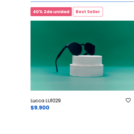
40% 2da unidad
Best Seller
Lucca LU1029
$9.900