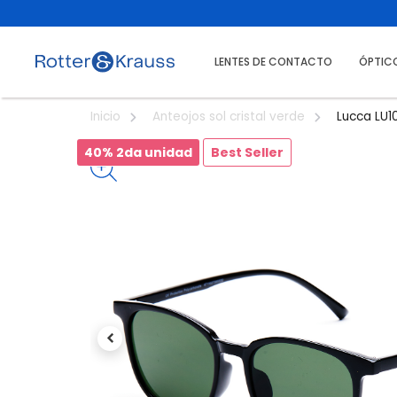
LENTES DE CONTACTO
ÓPTIC
Lucca LU1
Inicio
Anteojos sol cristal verde
40% 2da unidad
Best Seller
Previous