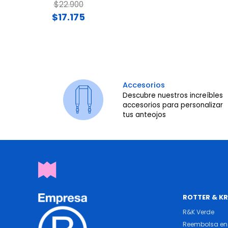
Price reduced from
to
$22.900
$17.175
Accesorios
Descubre nuestros increíbles
accesorios para personalizar
tus anteojos
ROTTER & K
R&K Verde
Reembolsa en 