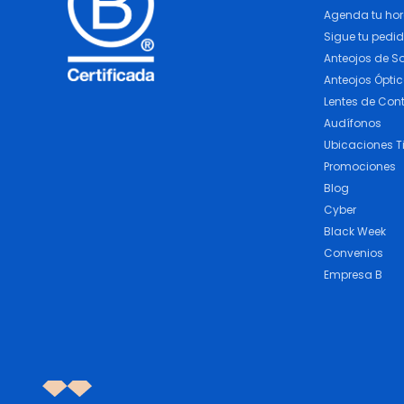
Agenda tu ho
Sigue tu pedi
Anteojos de So
Anteojos Ópti
Lentes de Con
Audífonos
Ubicaciones T
Promociones
Blog
Cyber
Black Week
Convenios
Empresa B