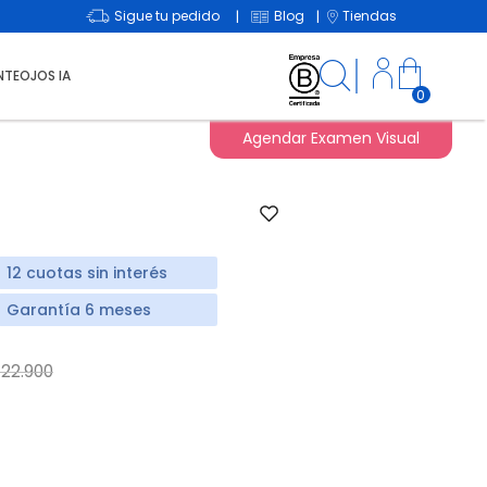
Sigue tu pedido
Blog
Tiendas
|
|
NTEOJOS IA
0
Agendar Examen Visual
12 cuotas sin interés
Garantía 6 meses
rice reduced from
to
22.900
d from