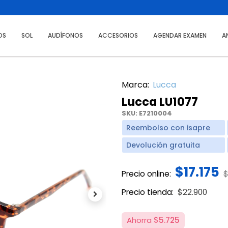
OS
SOL
AUDÍFONOS
ACCESORIOS
AGENDAR EXAMEN
A
Marca:
Lucca
Lucca LU1077
SKU:
E7210004
Reembolso con isapre
Devolución gratuita
$17.175
P
Precio online:
$
Price reduce
to
Precio tienda:
$22.900
Next
Ahorra
$5.725