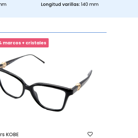
 mm
Longitud varillas:
140 mm
 marcos + cristales
20% marcos 
rs KOBE
Burberry BE