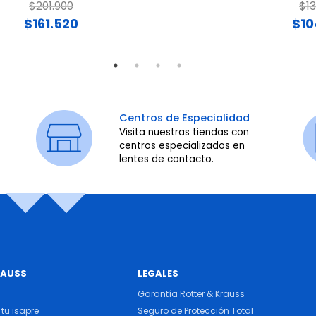
Price reduced from
to
Pri
$201.900
$13
$161.520
$10
Centros de Especialidad
Visita nuestras tiendas con
centros especializados en
lentes de contacto.
RAUSS
LEGALES
Garantía Rotter & Krauss
tu isapre
Seguro de Protección Total