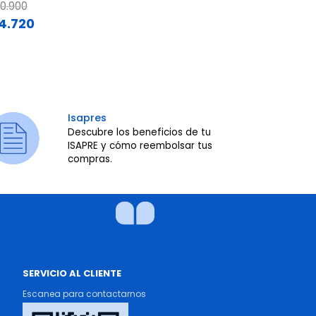
ce reduced from
to
Price reduc
to
0.900
$251.900
4.720
$201.520
Isapres
Descubre los beneficios de tu
ISAPRE y cómo reembolsar tus
compras.
SERVICIO AL CLIENTE
Escanea para contactarnos