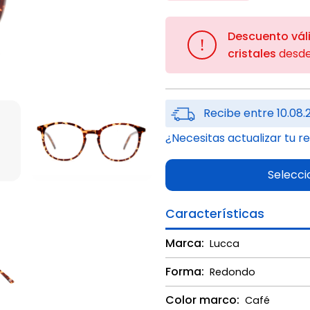
Descuento vál
!
cristales
desd
Recibe entre 10.08.
¿Necesitas actualizar tu r
Selecci
Características
Marca:
Lucca
Forma:
Redondo
Color marco:
Café