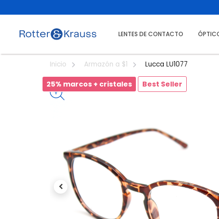
LENTES DE CONTACTO
ÓPTIC
Lucca LU1077
Inicio
Armazón a $1
25% marcos + cristales
Best Seller
Previous