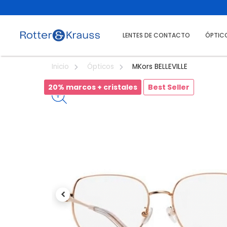
LENTES DE CONTACTO
ÓPTIC
MKors BELLEVILLE
Inicio
Ópticos
20% marcos + cristales
Best Seller
Previous