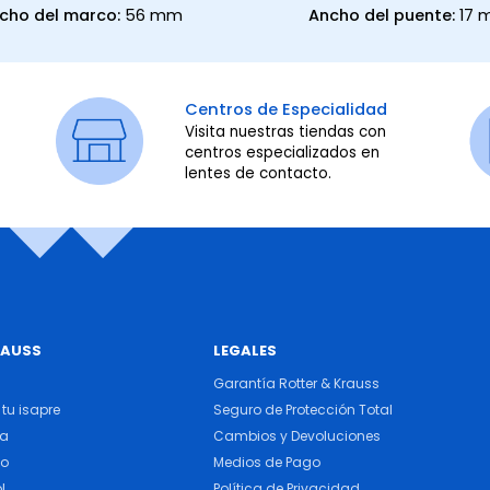
cho del marco:
56 mm
Ancho del puente:
17
Centros de Especialidad
Visita nuestras tiendas con
centros especializados en
lentes de contacto.
RAUSS
LEGALES
Garantía Rotter & Krauss
tu isapre
Seguro de Protección Total
ra
Cambios y Devoluciones
do
Medios de Pago
l
Política de Privacidad