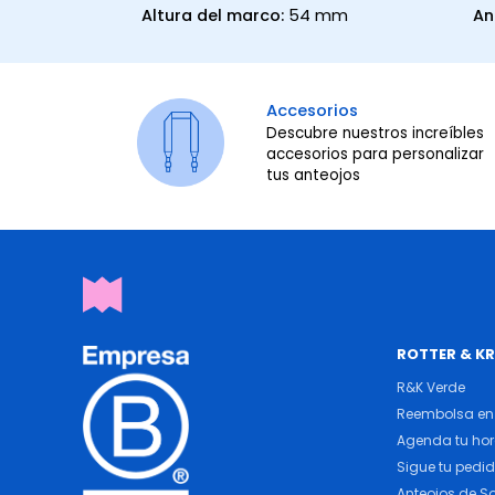
Altura del marco:
54 mm
An
Accesorios
Descubre nuestros increíbles
accesorios para personalizar
tus anteojos
ROTTER & K
R&K Verde
Reembolsa en 
Agenda tu ho
Sigue tu pedi
Anteojos de So