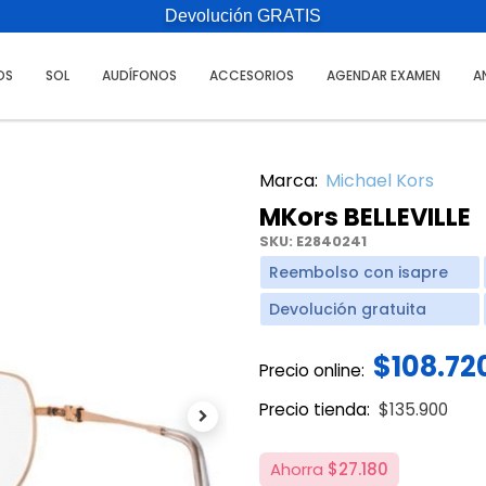
Devolución GRATIS
OS
SOL
AUDÍFONOS
ACCESORIOS
AGENDAR EXAMEN
A
Marca:
Michael Kors
MKors BELLEVILLE
SKU:
E2840241
Reembolso con isapre
Devolución gratuita
$108.72
Precio online:
Price reduce
to
Precio tienda:
$135.900
Next
Ahorra
$27.180