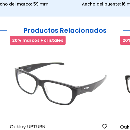
cho del marco:
59 mm
Ancho del puente:
16
Productos Relacionados
20% marcos + cristales
20%
Oakley UPTURN
Oakl