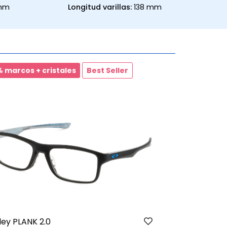
 mm
Longitud varillas:
138 mm
 marcos + cristales
Best Seller
20% marcos 
Under Armo
ey PLANK 2.0