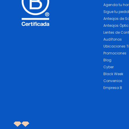
Agenda tu ho
Sigue tu pedi
Anteojos de So
Anteojos Ópti
Lentes de Con
Audífonos
Ubicaciones T
Promociones
Blog
Cyber
Black Week
Convenios
Empresa B