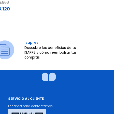
Price reduce
to
ce reduced from
to
$139.900
3.900
$111.920
5.120
Isapres
Descubre los beneficios de tu
ISAPRE y cómo reembolsar tus
compras.
SERVICIO AL CLIENTE
Escanea para contactarnos