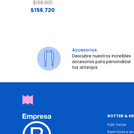
Price reduced from
to
$195.900
$156.720
Accesorios
Descubre nuestros increíbles
accesorios para personalizar
tus anteojos
ROTTER & K
R&K Verde
Reembolsa en 