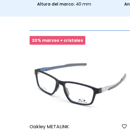
Altura del marco:
40 mm
An
er
20% marcos + cristales
Oakley METALINK