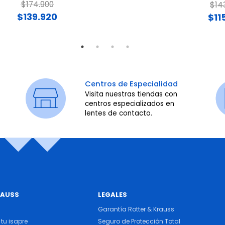
Price reduced from
to
$174.900
Pri
$14
$139.920
$11
Centros de Especialidad
Visita nuestras tiendas con
centros especializados en
lentes de contacto.
RAUSS
LEGALES
Garantía Rotter & Krauss
tu isapre
Seguro de Protección Total