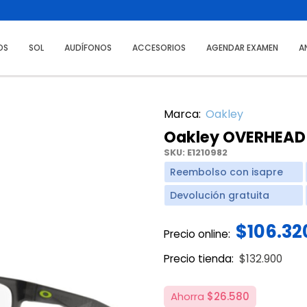
OS
SOL
AUDÍFONOS
ACCESORIOS
AGENDAR EXAMEN
A
Marca:
Oakley
Oakley OVERHEAD
SKU:
E1210982
Reembolso con isapre
Devolución gratuita
$106.32
Precio online:
Price reduce
to
Precio tienda:
$132.900
Ahorra
$26.580