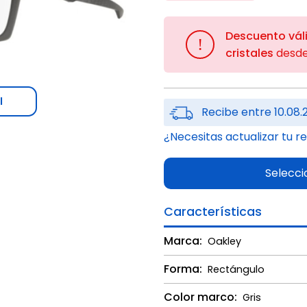
Descuento vál
!
cristales
desd
l
Recibe entre 10.08.
¿Necesitas actualizar tu r
Selecci
Características
Marca:
Oakley
Forma:
Rectángulo
Color marco:
Gris