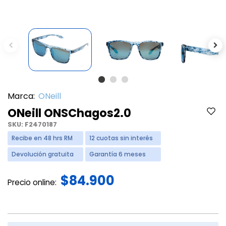
Previous
Ne
Marca:
ONeill
ONeill ONSChagos2.0
SKU:
F2470187
Recibe en 48 hrs RM
12 cuotas sin interés
Devolución gratuita
Garantía 6 meses
$84.900
Precio online: