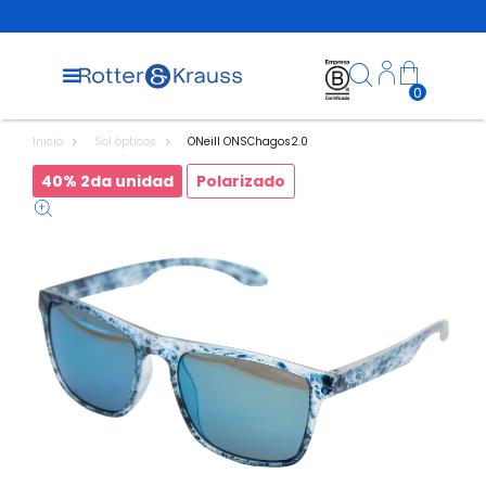
0
Inicio
Sol ópticos
ONeill ONSChagos2.0
40% 2da unidad
Polarizado