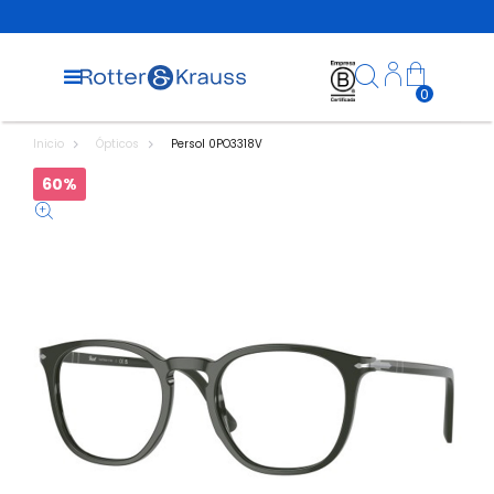
0
Inicio
Ópticos
Persol 0PO3318V
60%