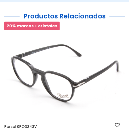
Productos Relacionados
20% marcos + cristales
Ant.
Si
Persol 0PO3343V