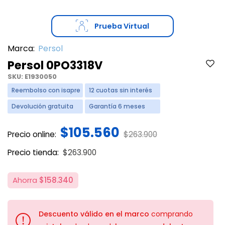
Prueba Virtual
Marca:
Persol
Persol 0PO3318V
SKU:
E1930050
Reembolso con isapre
12 cuotas sin interés
Devolución gratuita
Garantía 6 meses
$105.560
Price reduced from
to
Precio online:
$263.900
Price reduced from
to
Precio tienda:
$263.900
Ahorra
$158.340
Descuento válido en el marco
comprando
!