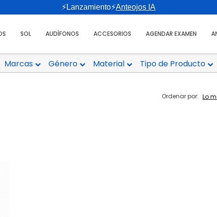
⚡Lanzamiento⚡
Anteojos IA
OS
SOL
AUDÍFONOS
ACCESORIOS
AGENDAR EXAMEN
A
Marcas
Género
Material
Tipo de Producto
Ordenar por: