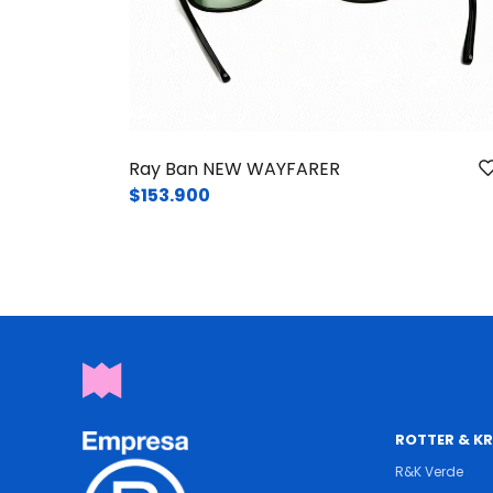
Ray Ban NEW WAYFARER
$153.900
ROTTER & K
R&K Verde