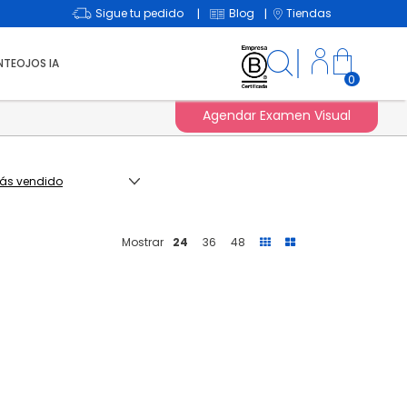
Sigue tu pedido
Blog
Tiendas
|
|
NTEOJOS IA
0
Agendar Examen Visual
Mostrar
24
36
48