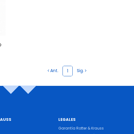
Ant.
Sig.
1
RAUSS
LEGALES
Garantía Rotter & Krauss