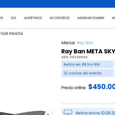
OS
SOL
AUDÍFONOS
ACCESORIOS
AGENDAR EXAMEN
A
KYLER RW4014
Marca:
Ray Ban
Ray Ban META SK
SKU:
F6720002
Retira en 48 hrs RM
12 cuotas sin interés
$450.0
Precio online:
Retira entre 10.08.2