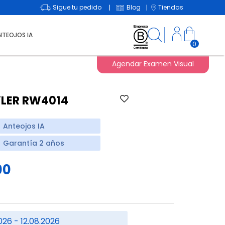
Sigue tu pedido
Blog
Tiendas
|
|
NTEOJOS IA
0
Agendar Examen Visual
YLER RW4014
Anteojos IA
Garantía 2 años
00
026 - 12.08.2026