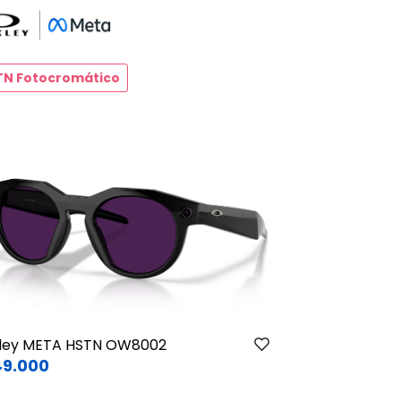
TN Fotocromático
Garmin / St
ley META HSTN OW8002
Oakley MET
9.000
$590.000