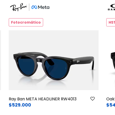
Fotocromático
HS
Ray Ban META HEADLINER RW4013
Oak
$529.000
$54