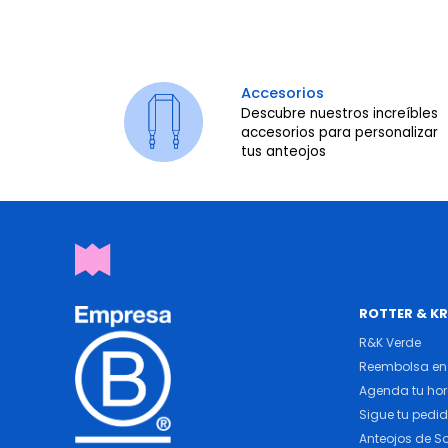
Accesorios
Descubre nuestros increíbles
accesorios para personalizar
tus anteojos
ROTTER & K
R&K Verde
Reembolsa en 
Agenda tu ho
Sigue tu pedi
Anteojos de So