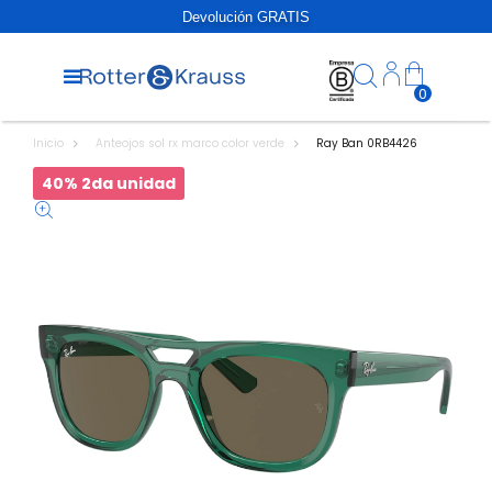
Devolución GRATIS
0
Inicio
Anteojos sol rx marco color verde
Ray Ban 0RB4426
40% 2da unidad