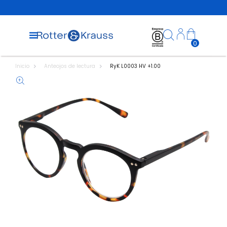
0
Inicio
Anteojos de lectura
RyK L0003 HV +1.00