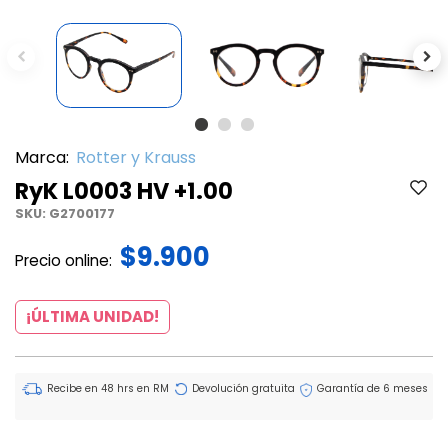
Previous
Ne
Marca:
Rotter y Krauss
RyK L0003 HV +1.00
SKU:
G2700177
$9.900
Precio online:
¡ÚLTIMA UNIDAD!
Recibe en 48 hrs en RM
Devolución gratuita
Garantía de 6 meses