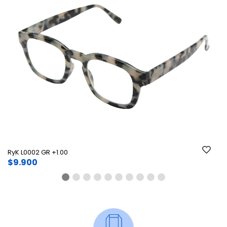
Ant.
Si
RyK L0002 GR +1.00
$9.900