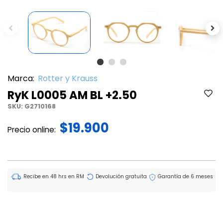
Previous
Ne
Marca:
Rotter y Krauss
RyK L0005 AM BL +2.50
SKU:
G2710168
$19.900
Precio online:
Recibe en 48 hrs en RM
Devolución gratuita
Garantía de 6 meses