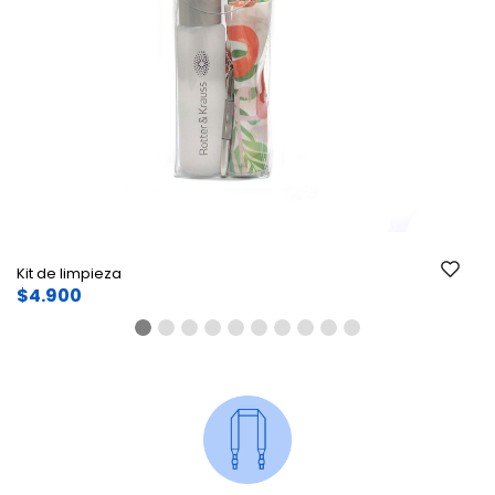
Ant.
Si
Kit de limpieza
$4.900