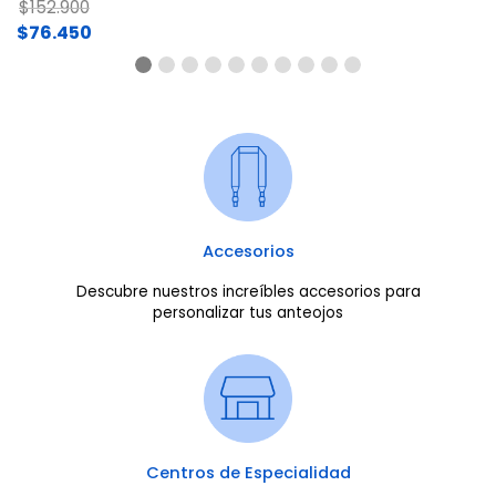
Price reduced from
to
$152.900
$76.450
Accesorios
Descubre nuestros increíbles accesorios para
personalizar tus anteojos
Centros de Especialidad