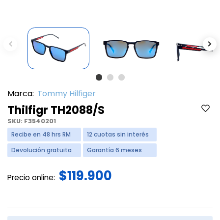
Previous
Ne
Marca:
Tommy Hilfiger
Thilfigr TH2088/S
SKU:
F3540201
Recibe en 48 hrs RM
12 cuotas sin interés
Devolución gratuita
Garantía 6 meses
$119.900
Precio online: