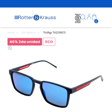
0
Inicio
Sol ópticos
Thilfigr TH2088/S
40% 2da unidad
ECO