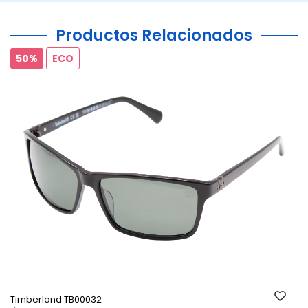
Productos Relacionados
50%
ECO
Ant.
Si
Timberland TB00032