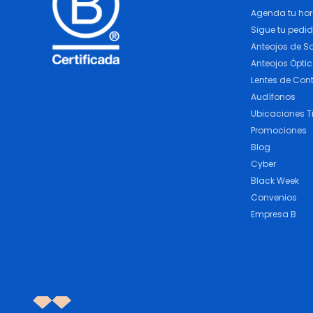
Agenda tu ho
Sigue tu pedi
Anteojos de So
Anteojos Ópti
Lentes de Con
Audífonos
Ubicaciones T
Promociones
Blog
Cyber
Black Week
Convenios
Empresa B