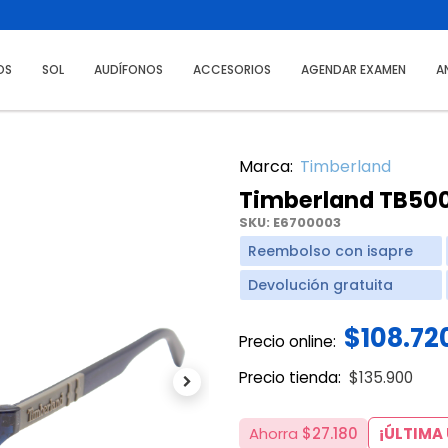
OS
SOL
AUDÍFONOS
ACCESORIOS
AGENDAR EXAMEN
A
Marca:
Timberland
Timberland TB50
SKU:
E6700003
Reembolso con isapre
Devolución gratuita
$108.72
Precio online:
Price reduce
to
Precio tienda:
$135.900
Next
Ahorra
$27.180
¡ÚLTIMA