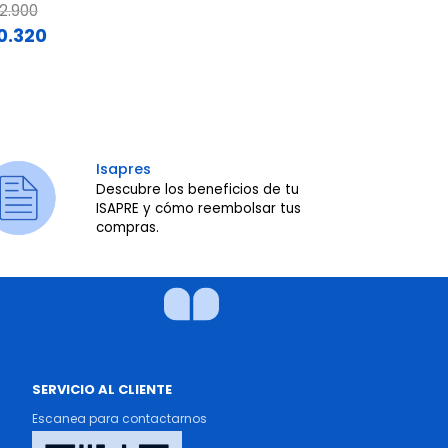
ce reduced from
to
2.900
Price reduce
to
$140.900
0.320
$112.720
Isapres
Descubre los beneficios de tu
ISAPRE y cómo reembolsar tus
compras.
SERVICIO AL CLIENTE
Escanea para contactarnos