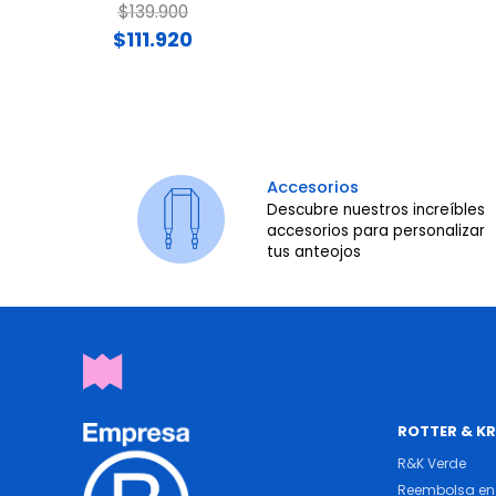
Price reduced from
to
$139.900
$111.920
Accesorios
Descubre nuestros increíbles
accesorios para personalizar
tus anteojos
ROTTER & K
R&K Verde
Reembolsa en 