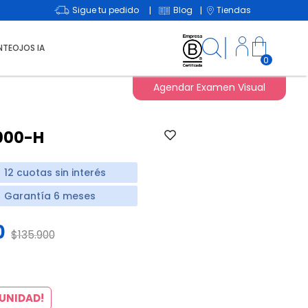
Sigue tu pedido
Blog
Tiendas
|
|
NTEOJOS IA
0
Agendar Examen Visual
000-H
12 cuotas sin interés
Garantía 6 meses
0
Price reduced from
to
$135.900
d from
 UNIDAD!