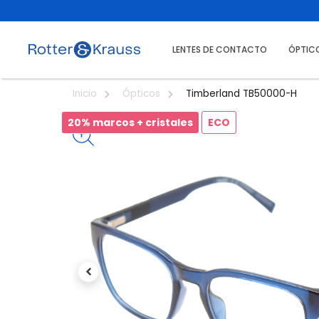
LENTES DE CONTACTO
ÓPTIC
Timberland TB50000-H
Inicio
Ópticos
20% marcos + cristales
ECO
Previous