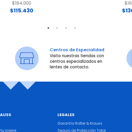
Price reduced from
to
Pri
$164.900
$16
$115.430
$13
Centros de Especialidad
Visita nuestras tiendas con
centros especializados en
lentes de contacto.
RAUSS
LEGALES
Garantía Rotter & Krauss
tu isapre
Seguro de Protección Total