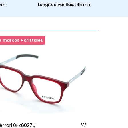
 mm
Longitud varillas:
145 mm
 marcos + cristales
20% marcos 
errari 0FZ8027U
Timberland 