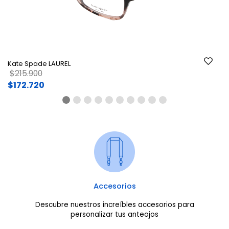
Kate Spade LAUREL
Price reduced from
to
$215.900
$172.720
Accesorios
Descubre nuestros increíbles accesorios para
personalizar tus anteojos