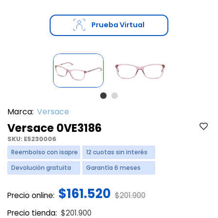
Prueba Virtual
Marca:
Versace
Versace 0VE3186
SKU:
E5230006
Reembolso con isapre
12 cuotas sin interés
Devolución gratuita
Garantía 6 meses
$161.520
Price reduced from
to
Precio online:
$201.900
Price reduced from
to
Precio tienda:
$201.900