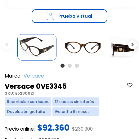
Prueba Virtual
Previous
Ne
Marca:
Versace
Versace 0VE3345
SKU:
E5230021
Reembolso con isapre
12 cuotas sin interés
Devolución gratuita
Garantía 6 meses
$92.360
Price reduced from
to
Precio online:
$230.900
Price reduced from
to