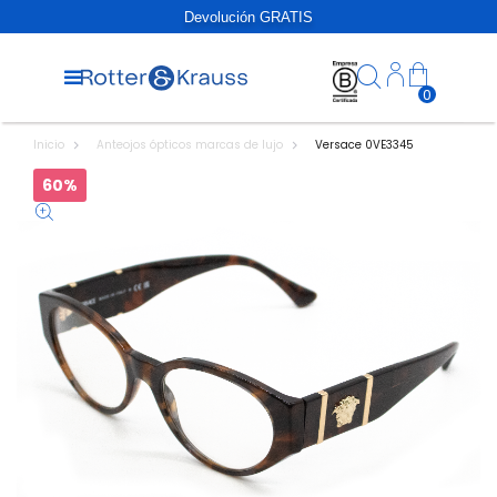
Devolución GRATIS
0
Inicio
Anteojos ópticos marcas de lujo
Versace 0VE3345
60%