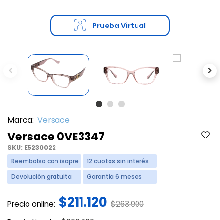
Prueba Virtual
Previous
Ne
Marca:
Versace
Versace 0VE3347
SKU:
E5230022
Reembolso con isapre
12 cuotas sin interés
Devolución gratuita
Garantía 6 meses
$211.120
Price reduced from
to
Precio online:
$263.900
Price reduced from
to