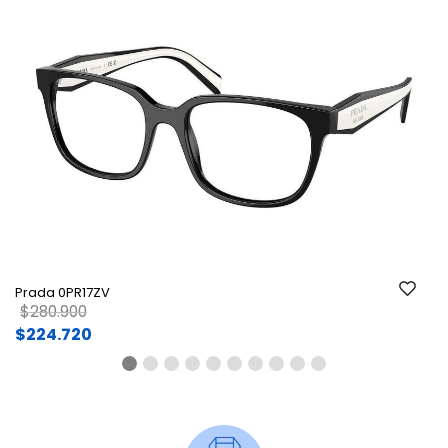
Ant.
Si
Prada 0PR17ZV
Price reduced from
to
$280.900
$224.720