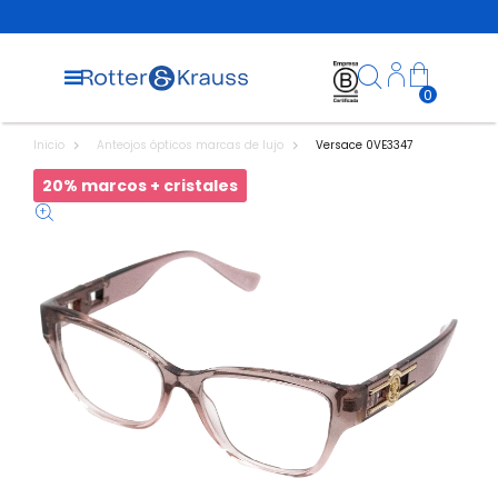
0
Inicio
Anteojos ópticos marcas de lujo
Versace 0VE3347
20% marcos + cristales