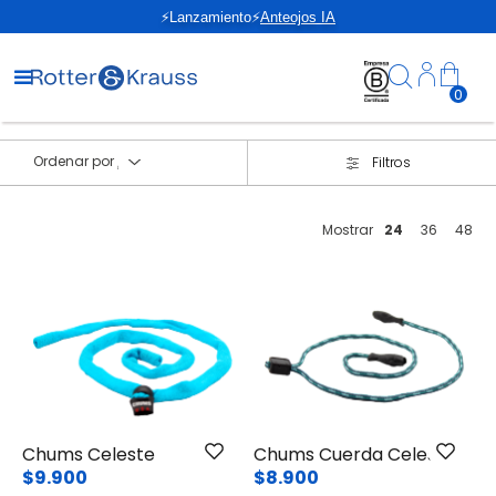
⚡Lanzamiento⚡
Anteojos IA
0
Ordenar por
Filtros
Mostrar
24
36
48
Chums Celeste
Chums Cuerda Celeste
$9.900
$8.900