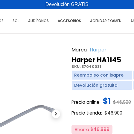
Devolución GRATIS
OS
SOL
AUDÍFONOS
ACCESORIOS
AGENDAR EXAMEN
A
Marca:
Harper
Harper HA1145
SKU:
E7040031
Reembolso con isapre
Devolución gratuita
$1
Price re
t
Precio online:
$46.900
Price reduce
to
Precio tienda:
$46.900
Next
Ahorra
$46.899