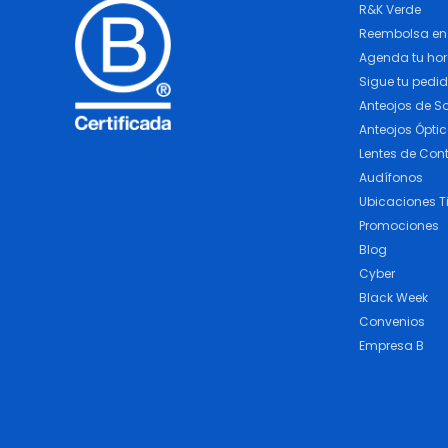
R&K Verde
Reembolsa en 
Agenda tu ho
Sigue tu pedi
Anteojos de So
Anteojos Ópti
Lentes de Con
Audífonos
Ubicaciones T
Promociones
Blog
Cyber
Black Week
Convenios
Empresa B