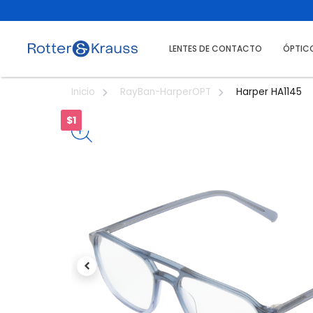
LENTES DE CONTACTO
ÓPTIC
Harper HA1145
Inicio
RayBan-HarperOPT
$1
Previous