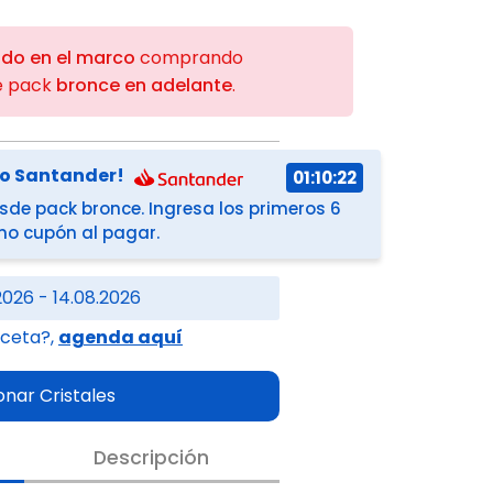
ido en el marco
comprando
e pack
bronce en adelante
.
co Santander!
01:10:22
de pack bronce. Ingresa los primeros 6
omo cupón al pagar.
2026 - 14.08.2026
eceta?,
agenda aquí
onar Cristales
Descripción