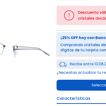
Descuento vál
!
cristales
desd
¡25% OFF hoy con Ban
Comprando cristales des
dígitos de tu tarjeta c
Recibe entre 10.08.
¿Necesitas actualizar tu r
Selecci
Características