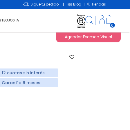
Sigue tu pedido
Blog
Tiendas
|
|
NTEOJOS IA
0
Agendar Examen Visual
12 cuotas sin interés
Garantía 6 meses
duced from
o
d from